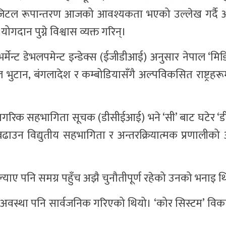
िजिटल रूपान्तरण आजको आवश्यकता भएको उल्लेख गर्दै
दान पुग्ने विश्वास व्यक्त गरिन्।
–गभर्मेन्ट डेभलपमेन्ट इन्डेक्स (ईजीडीआई) अनुसार नेपाल ‘म
टान, बंगलादेश र कम्बोडियासँगै अल्पविकसित राष्ट्रहरूम
ागरिक सहभागिता सूचक (डीसीईआई) भने ‘सी’ बाट घटेर ‘डी’
बढाउन विद्युतीय सहभागिता र अन्तरक्रियात्मक प्रणालीक
 ल्याए पनि समग्र पहुँच अझै चुनौतीपूर्ण रहेको उनको भनाइ थ
मक अवस्था पनि सार्वजनिक गरिएको थियो। ‘कोर सिस्टम’ वि