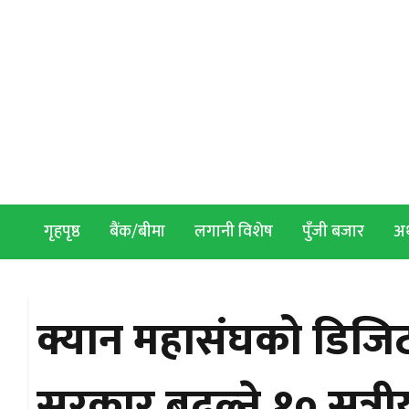
Skip to content
गृहपृष्ठ
बैंक/बीमा
लगानी विशेष
पुँजी बजार
अर्
क्यान महासंघको डिजि
सरकार बदल्ने १० सूत्र