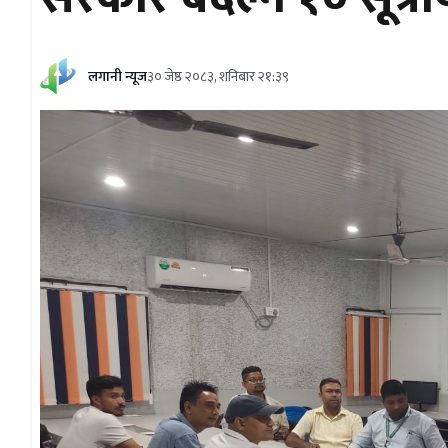
लगानी न्यूज
३० जेष्ठ २०८३, शनिबार २१:३९