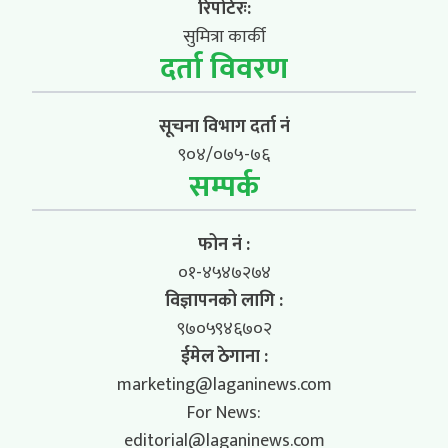
रिपोर्टरः:
सुमित्रा कार्की
दर्ता विवरण
सूचना विभाग दर्ता नं
९०४/०७५-७६
सम्पर्क
फोन नं :
०१-४५४७२७४
विज्ञापनको लागि :
९७०५९४६७०२
ईमेल ठेगाना :
marketing@laganinews.com
For News:
editorial@laganinews.com