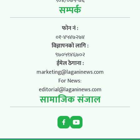
९०४/०७५-७६
सम्पर्क
फोन नं :
०१-४५४७२७४
विज्ञापनको लागि :
९७०५९४६७०२
ईमेल ठेगाना :
marketing@laganinews.com
For News:
editorial@laganinews.com
सामाजिक संजाल