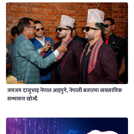
जमजम दाजुभाइ नेपाल आइपुगे, नेपाली बजारमा व्यवसायिक
सम्भावना खोज्दै