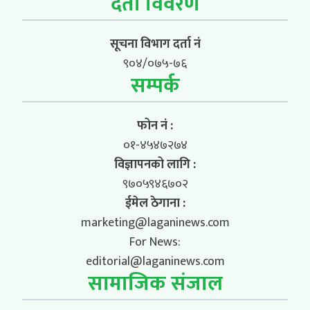
दर्ता विवरण
सूचना विभाग दर्ता नं
९०४/०७५-७६
सम्पर्क
फोन नं :
०१-४५४७२७४
विज्ञापनको लागि :
९७०५९४६७०२
ईमेल ठेगाना :
marketing@laganinews.com
For News:
editorial@laganinews.com
सामाजिक संजाल