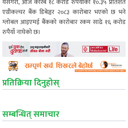
यसैगरी, आज करिब १८ करोड रुपैयाँको १०.३५ प्रतिशत
एग्रीकल्चर बैंक डिबेञ्चर २०८३ कारोबार भएको छ भने
ग्लोबल आइएमई बैंकको कारोबार रकम साढे १६ करोड
रुपैयाँ नाघेको छ।
प्रतिक्रिया दिनुहोस्
सम्बन्धित् समाचार