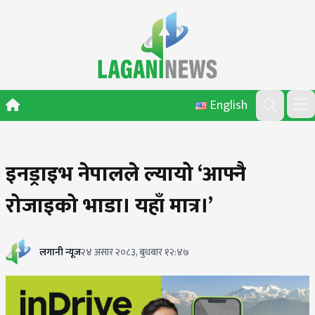
Skip to content
English
Ope
Search
इनड्राइभ नेपालले ल्यायो ‘आफ्नै
रोजाइको भाडा। यहाँ मात्र।’
लगानी न्यूज
२४ असार २०८३, बुधबार १२:४७