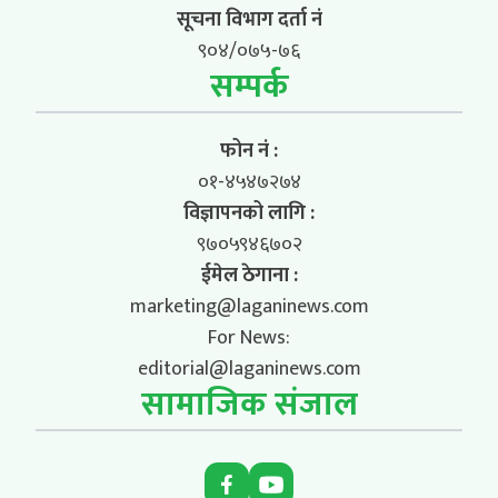
सूचना विभाग दर्ता नं
९०४/०७५-७६
सम्पर्क
फोन नं :
०१-४५४७२७४
विज्ञापनको लागि :
९७०५९४६७०२
ईमेल ठेगाना :
marketing@laganinews.com
For News:
editorial@laganinews.com
सामाजिक संजाल