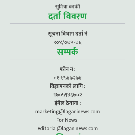
सुमित्रा कार्की
दर्ता विवरण
सूचना विभाग दर्ता नं
९०४/०७५-७६
सम्पर्क
फोन नं :
०१-४५४७२७४
विज्ञापनको लागि :
९७०५९४६७०२
ईमेल ठेगाना :
marketing@laganinews.com
For News:
editorial@laganinews.com