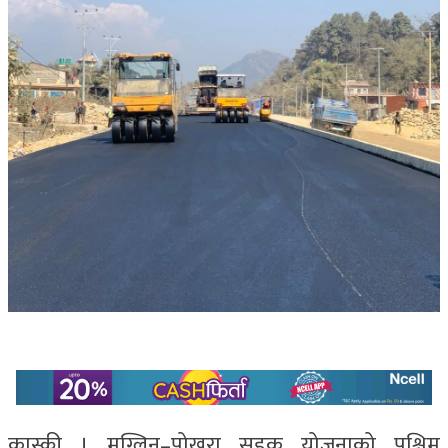
कास्की । मुग्लिन–पोखरा सडक योजनाको पश्चिम