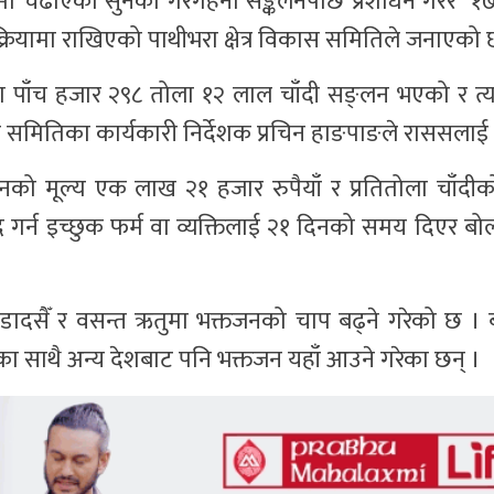
ामा चढाएका सुनका गरगहना सङ्कलनपछि प्रशोधन गरेर १
्रियामा राखिएको पाथीभरा क्षेत्र विकास समितिले जनाएको
ा पाँच हजार २९८ तोला १२ लाल चाँदी सङ्लन भएको र त
्र विकास समितिका कार्यकारी निर्देशक प्रचिन हाङपाङले राससल
सुनको मूल्य एक लाख २१ हजार रुपैयाँ र प्रतितोला चाँद
गर्न इच्छुक फर्म वा व्यक्तिलाई २१ दिनको समय दिएर बोल
ी बडादसैँ र वसन्त ऋतुमा भक्तजनको चाप बढ्ने गरेको छ ।
ारतका साथै अन्य देशबाट पनि भक्तजन यहाँ आउने गरेका छन् ।