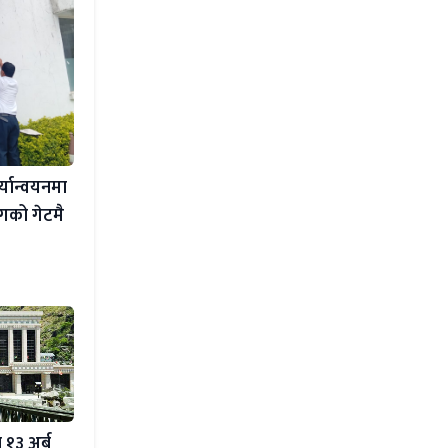
र्यान्वयनमा
ोगको गेटमै
 १३ अर्ब