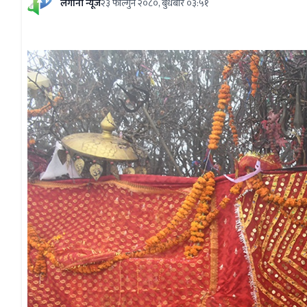
लगानी न्यूज
२३ फाल्गुन २०८०, बुधबार ०३:५१