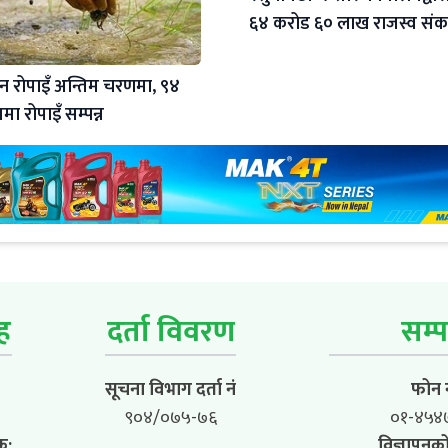
६४ करोड ६० लाख राजस्व स
न रोपाइँ अन्तिम चरणमा, ९४
्रमा रोपाइँ सम्पन्न
ूह
दर्ता विवरण
सम्प
सूचना विभाग दर्ता नं
फोन न
९०४/०७५-७६
०१-४५४
क:
विज्ञापनको