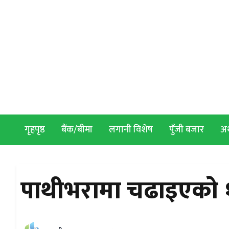
Skip to content
गृहपृष्ठ
बैंक/बीमा
लगानी विशेष
पुँजी बजार
अर्
पाथीभरामा चढाइएको १