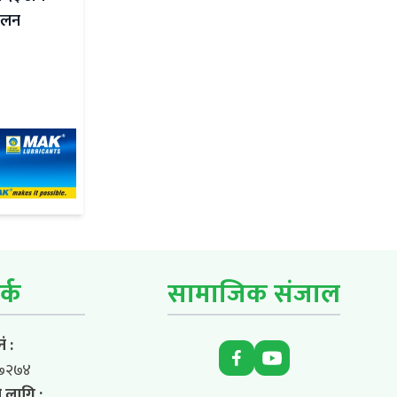
ंकलन
र्क
सामाजिक संजाल
ं :
७२७४
 लागि :