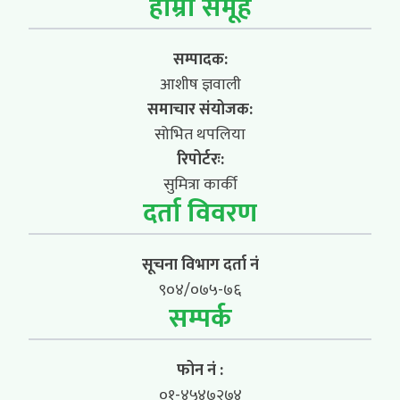
हाम्रो समूह
सम्पादक:
आशीष ज्ञवाली
समाचार संयोजक:
सोभित थपलिया
रिपोर्टरः:
सुमित्रा कार्की
दर्ता विवरण
सूचना विभाग दर्ता नं
९०४/०७५-७६
सम्पर्क
फोन नं :
०१-४५४७२७४