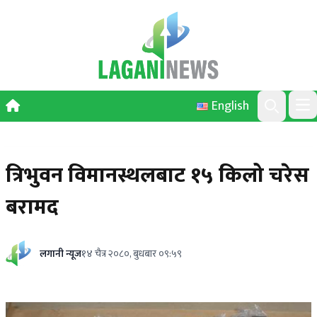
Skip to content
English
Ope
Search
त्रिभुवन विमानस्थलबाट १५ किलो चरेस
बरामद
लगानी न्यूज
१४ चैत्र २०८०, बुधबार ०९:५९