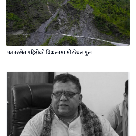
फापरखेत पहिरोको विकल्पमा मोटरेबल पुल