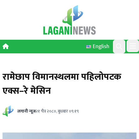
Skip to content
English
Ope
Search
रामेछाप विमानस्थलमा पहिलोपटक
एक्स–रे मेसिन
लगानी न्यूज
२१ चैत्र २०८०, बुधबार ०९:१९