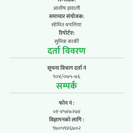
आशीष ज्ञवाली
समाचार संयोजक:
सोभित थपलिया
रिपोर्टरः:
सुमित्रा कार्की
दर्ता विवरण
सूचना विभाग दर्ता नं
९०४/०७५-७६
सम्पर्क
फोन नं :
०१-४५४७२७४
विज्ञापनको लागि :
९७०५९४६७०२