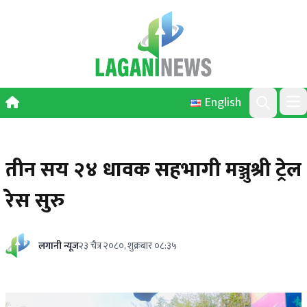
Skip to content
English
Ope
Search
तीन सय २४ धावक सहभागी मञ्जुश्री ट्रेल
रेस सुरु
लगानी न्यूज
२३ चैत्र २०८०, शुक्रबार ०८:३५