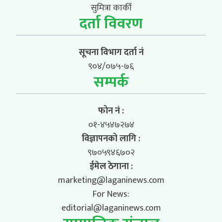
सुमित्रा कार्की
दर्ता विवरण
सूचना विभाग दर्ता नं
९०४/०७५-७६
सम्पर्क
फोन नं :
०१-४५४७२७४
विज्ञापनको लागि :
९७०५९४६७०२
ईमेल ठेगाना :
marketing@laganinews.com
For News:
editorial@laganinews.com