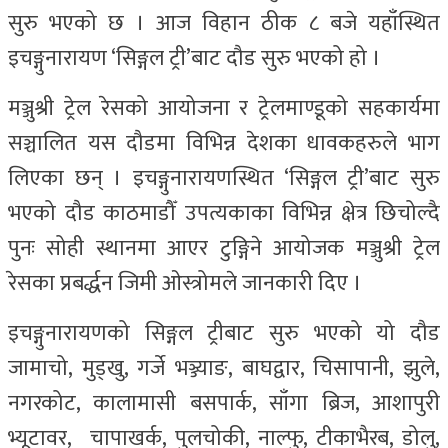
सुरु भएको छ । आज विहान ठीक ८ बजे यहाँस्थित
इचङ्गुनारायण ‘सिङ्गल ट्री’बाट दौड सुरु भएको हो ।
मञ्जुश्री ट्रेल रेसको आयोजना र ट्रेलमाण्डूको सहकार्यमा
सञ्चालित यस दौडमा विभिन्न देशका धावकहरुले भाग
लिएका छन् । इचङ्गुनारायणस्थित ‘सिङ्गल ट्री’बाट सुरु
भएको दौड काठमाडौँ उपत्यकाका विभिन्न क्षेत्र छिचोल्दै
पुनः सोही स्थानमा आएर टुङ्गिने आयोजक मञ्जुश्री ट्रेल
रेसका प्रबर्द्धन जिमी ओस्त्रोमले जानकारी दिए ।
इचङ्गुनारायणको सिङ्गल ट्रीबाट सुरु भएको यो दौड
जामाचो, मुड्खु, गर्जे भञ्ज्याङ, बाघद्वार, चिसापानी, झुले,
नगरकोट, कालामासी बसपार्क, साँगा ब्रिज, आशापुरी
भ्यूटावर, चापाखर्क, पुलचोकी, नाल्फु, टीकाभैरब, डोलु,