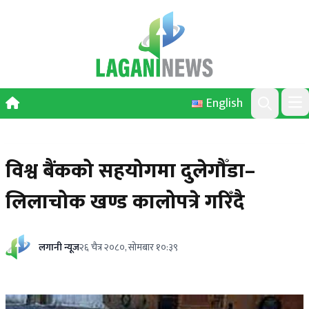
Skip to content
English
Ope
Search
विश्व बैंकको सहयोगमा दुलेगौँडा–
लिलाचोक खण्ड कालोपत्रे गरिँदै
लगानी न्यूज
२६ चैत्र २०८०, सोमबार १०:३९