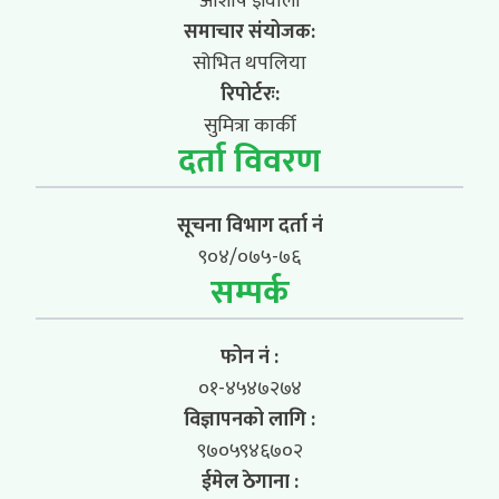
आशीष ज्ञवाली
समाचार संयोजक:
सोभित थपलिया
रिपोर्टरः:
सुमित्रा कार्की
दर्ता विवरण
सूचना विभाग दर्ता नं
९०४/०७५-७६
सम्पर्क
फोन नं :
०१-४५४७२७४
विज्ञापनको लागि :
९७०५९४६७०२
ईमेल ठेगाना :