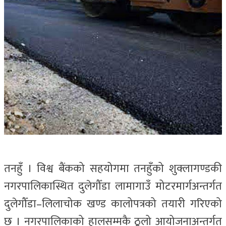
तनहुँ । विश्व बैंकको सहयोगमा तनहुँको शुक्लागण्डकी
नगरपालिकास्थित दुलेगौँडा लामागाउँ मोटरमार्गअन्तर्गत
दुलेगौँडा–लिलाचोक खण्ड कालोपत्रको तयारी गरिएको
छ । नगरपालिकाको हालसम्मकै ठूलो आयोजनाअन्तर्गत