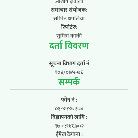
आशीष ज्ञवाली
समाचार संयोजक:
सोभित थपलिया
रिपोर्टरः:
सुमित्रा कार्की
दर्ता विवरण
सूचना विभाग दर्ता नं
९०४/०७५-७६
सम्पर्क
फोन नं :
०१-४५४७२७४
विज्ञापनको लागि :
९७०५९४६७०२
ईमेल ठेगाना :