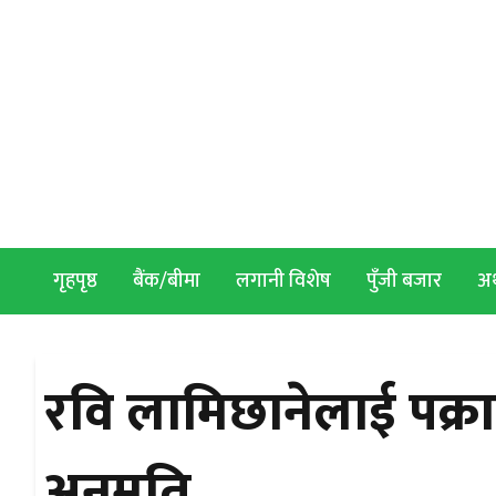
Skip to content
गृहपृष्ठ
बैंक/बीमा
लगानी विशेष
पुँजी बजार
अर्
रवि लामिछानेलाई पक्र
अनुमति