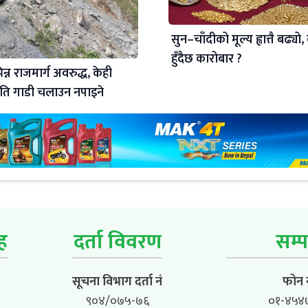
सुन–चाँदीको मूल्य ह्वात्तै बढ्य
हुँदैछ कारोबार ?
न्न राजमार्ग अवरुद्ध, केही
ि गाडी चलाउन नपाइने
ूह
दर्ता विवरण
सम्प
सूचना विभाग दर्ता नं
फोन न
९०४/०७५-७६
०१-४५४