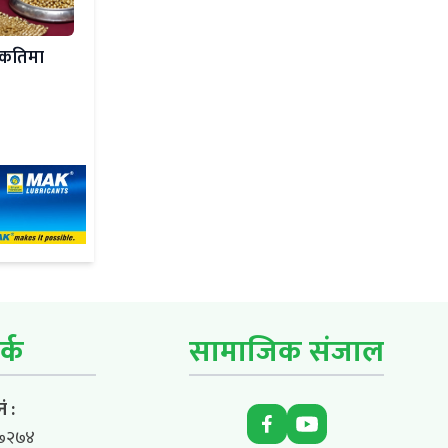
ो, कतिमा
र्क
सामाजिक संजाल
ं :
७२७४