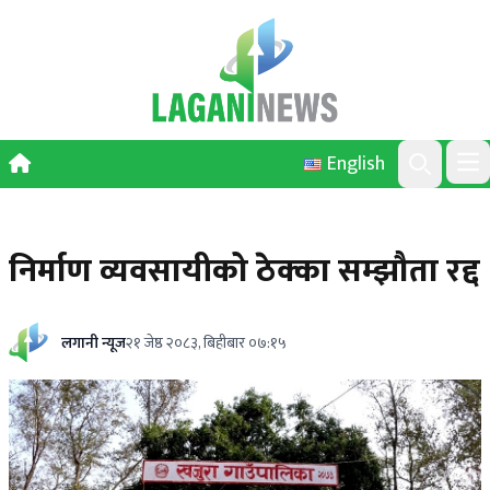
Skip to content
English
Ope
Search
निर्माण व्यवसायीको ठेक्का सम्झौता रद्द
लगानी न्यूज
२१ जेष्ठ २०८३, बिहीबार ०७:१५