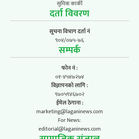
सुमित्रा कार्की
दर्ता विवरण
सूचना विभाग दर्ता नं
९०४/०७५-७६
सम्पर्क
फोन नं :
०१-४५४७२७४
विज्ञापनको लागि :
९७०५९४६७०२
ईमेल ठेगाना :
marketing@laganinews.com
For News:
editorial@laganinews.com
सामाजिक संजाल