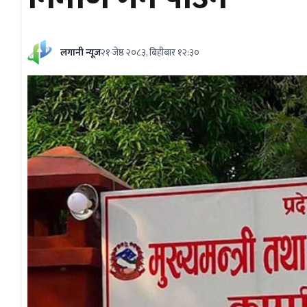
लगानी न्यूज
२१ जेष्ठ २०८३, बिहीबार १२:३०