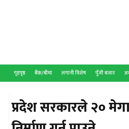
Skip to content
गृहपृष्ठ
बैंक/बीमा
लगानी विशेष
पुँजी बजार
अर्
प्रदेश सरकारले २० म
निर्माण गर्न पाउने