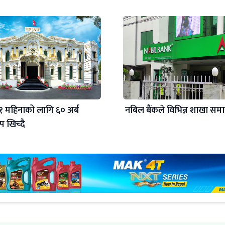
कले १ महिनाको लागि ६० अर्ब
नबिल बैंकले विभिन्न शाखा समा
षेप खिच्दै