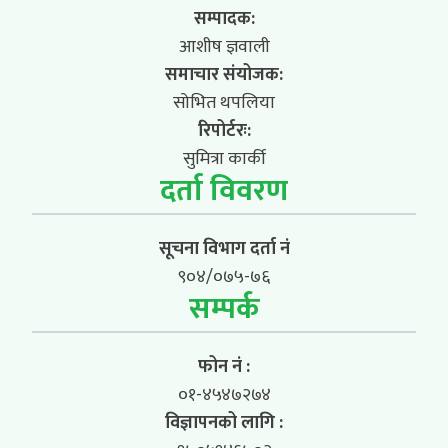
सम्पादक:
आशीष ज्ञवाली
समाचार संयोजक:
सोभित थपलिया
रिपोर्टरः:
सुमित्रा कार्की
दर्ता विवरण
सूचना विभाग दर्ता नं
९०४/०७५-७६
सम्पर्क
फोन नं :
०१-४५४७२७४
विज्ञापनको लागि :