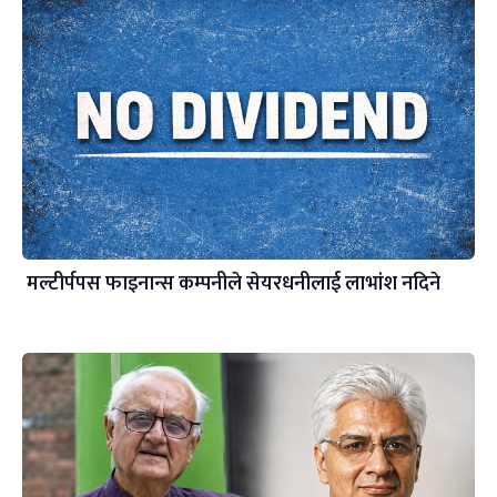
मल्टीर्पपस फाइनान्स कम्पनीले सेयरधनीलाई लाभांश नदिने