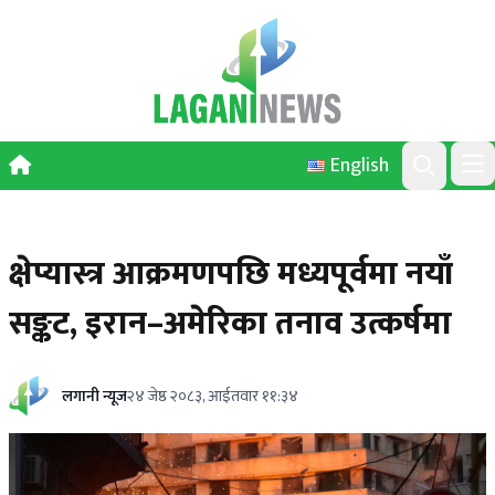
Skip to content
English
Ope
Search
क्षेप्यास्त्र आक्रमणपछि मध्यपूर्वमा नयाँ
सङ्कट, इरान–अमेरिका तनाव उत्कर्षमा
लगानी न्यूज
२४ जेष्ठ २०८३, आईतवार ११:३४