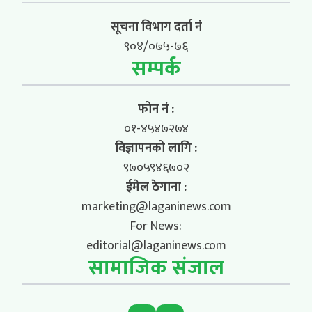
सूचना विभाग दर्ता नं
९०४/०७५-७६
सम्पर्क
फोन नं :
०१-४५४७२७४
विज्ञापनको लागि :
९७०५९४६७०२
ईमेल ठेगाना :
marketing@laganinews.com
For News:
editorial@laganinews.com
सामाजिक संजाल