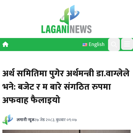
Skip to content
English
Ope
Search
अर्थ समितिमा पुगेर अर्थमन्त्री डा.वाग्लेले
भने: बजेट र म बारे संगठित रुपमा
अफवाह फैलाइयो
लगानी न्यूज
२७ जेष्ठ २०८३, बुधबार ०९:०७