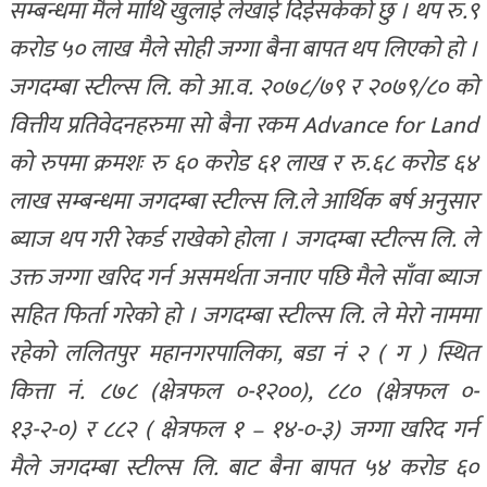
सम्बन्धमा मैले माथि खुलाई लेखाई दिईसकेको छु । थप रु.९
करोड ५० लाख मैले सोही जग्गा बैना बापत थप लिएको हो ।
जगदम्बा स्टील्स लि. को आ.व. २०७८/७९ र २०७९/८० को
वित्तीय प्रतिवेदनहरुमा सो बैना रकम Advance for Land
को रुपमा क्रमशः रु ६० करोड ६१ लाख र रु.६८ करोड ६४
लाख सम्बन्धमा जगदम्बा स्टील्स लि.ले आर्थिक बर्ष अनुसार
ब्याज थप गरी रेकर्ड राखेको होला । जगदम्बा स्टील्स लि. ले
उक्त जग्गा खरिद गर्न असमर्थता जनाए पछि मैले साँवा ब्याज
सहित फिर्ता गरेको हो । जगदम्बा स्टील्स लि. ले मेरो नाममा
रहेको ललितपुर महानगरपालिका, बडा नं २ ( ग ) स्थित
कित्ता नं. ८७८ (क्षेत्रफल ०-१२००), ८८० (क्षेत्रफल ०-
१३-२-०) र ८८२ ( क्षेत्रफल १ – १४-०-३) जग्गा खरिद गर्न
मैले जगदम्बा स्टील्स लि. बाट बैना बापत ५४ करोड ६०