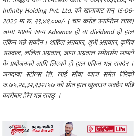
मेरो सिद्धार्थ बैंक लिमिटेडको खाता नं ००११५०३६८०६ मा
Infinity Holding Pvt. Ltd. को खाताबाट सन् 15-06-
2025 मा रु. २९,४१,०००/- ( चार करोड उनान्तिस लाख)
जम्मा भएको रकम Advance हो वा dividend हो हाल
एकिन भन्ने सक्दैन । शाहिल अग्रवाल, शुभी अग्रवाल, कृषिव
अग्रवाल, ललिता अग्रवाल, जाना अग्रवाल समेतसँग सापटी
के प्रयोजनको लागि लिएको हो हाल एकिन भन्न सक्दैन ।
जगदम्बा स्टील्स लि. लाई साँवा व्याज समेत तिरेको
रु.७५,२६,३२,१३२।५७ को स्रोत हाल खुलाउन सक्दैन पछि
कारोबार हेरेर भन्न सक्छु
।