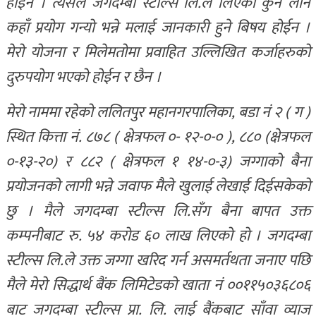
होईन । त्यसैले जगदम्बा स्टील्स लि.ले लिएको कुन लोन
कहाँ प्रयोग गन्यो भन्ने मलाई जानकारी हुने बिषय होईन ।
मेरो योजना र मिलेमतोमा प्रवाहित उल्लिखित कर्जाहरुको
दुरुपयोग भएको होईन र छैन ।
मेरो नाममा रहेको ललितपुर महानगरपालिका, बडा नं २ ( ग )
स्थित कित्ता नं. ८७८ ( क्षेत्रफल ०- १२-०-० ), ८८० (क्षेत्रफल
०-१३-२०) र ८८२ ( क्षेत्रफल १ १४-०-३) जग्गाको बैना
प्रयोजनको लागी भन्ने जवाफ मैले खुलाई लेखाई दिईसकेको
छु । मैले जगदम्बा स्टील्स लि.सँग बैना बापत उक्त
कम्पनीबाट रु. ५४ करोड ६० लाख लिएको हो । जगदम्बा
स्टील्स लि.ले उक्त जग्गा खरिद गर्न असमर्तथता जनाए पछि
मैले मेरो सिद्धार्थ बैंक लिमिटेडको खाता नं ००११५०३६८०६
बाट जगदम्बा स्टील्स प्रा. लि. लाई बैंकबाट साँवा व्याज