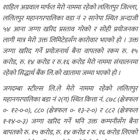
शाहिल अग्रवाल मार्फत मेरो नाममा रहेको ललितपुर जिल्ला,
ललितपुर महानगरपालिका वडा नं २ सानेपा स्थित अन्दाजी
५४ आना जग्गा खरिद प्रस्ताव गरेको र सोही प्रयोजनका
लागी मात्र मेरो उक्त लिमिटेडसँग कारोवार भएको हो । उक्त
जग्गा खरिद गर्ने प्रयोजनार्थ बैना वापतको रकम रु. १५
करोड, रु. १४ करोड र रु.१६ करोड मेरो नाममा संचालनमा
रहेको सिद्धार्थ बैंक लि.को खातामा जम्मा भएको हो ।
जगदम्बा स्टील्स लि.ले मेरो नाममा रहेको ललितपुर
महानगरपालिका बडा नं २(ग) स्थित कित्ता नं. ८७८ (क्षेत्रफल
०- १२-०-०), ८८० (क्षेत्रफल ०- १३-२-०) र ८८२ (क्षेत्रफल
१-१४-०-३) जग्गा खरिद गर्ने भनि उक्त कम्पनीसँग बैना
बापतको रु. १५ करोड, रु. १४ करोड र रु. १६ करोड लिएको