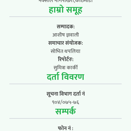
नक्साल नागपोखरी,काठमाडौं
हाम्रो समूह
सम्पादक:
आशीष ज्ञवाली
समाचार संयोजक:
सोभित थपलिया
रिपोर्टरः:
सुमित्रा कार्की
दर्ता विवरण
सूचना विभाग दर्ता नं
९०४/०७५-७६
सम्पर्क
फोन नं :