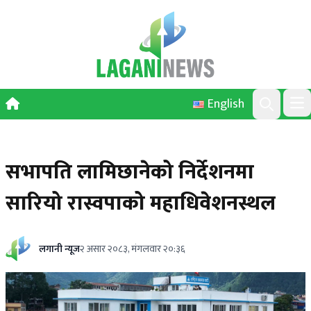
Skip to content
English
Ope
Search
सभापति लामिछानेको निर्देशनमा
सारियो रास्वपाको महाधिवेशनस्थल
लगानी न्यूज
२ असार २०८३, मंगलवार २०:३६