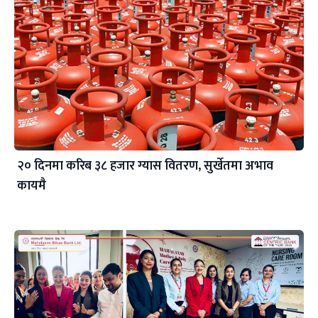
२० दिनमा करिब ३८ हजार ग्यास वितरण, सुर्खेतमा अभाव
कायमै