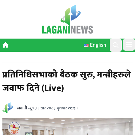
Skip to content
English
Ope
Search
प्रतिनिधिसभाको बैठक सुरु, मन्त्रीहरुले
जवाफ दिने (Live)
लगानी न्यूज
३ असार २०८३, बुधबार ११:५०