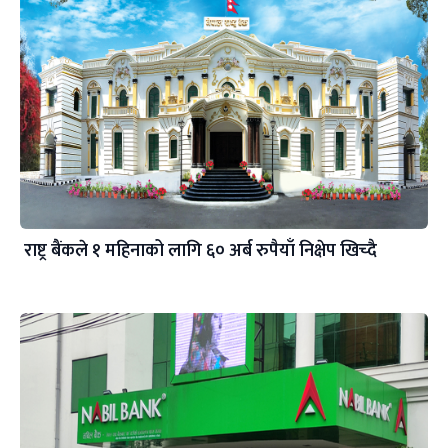
राष्ट्र बैंकले १ महिनाको लागि ६० अर्ब रुपैयाँ निक्षेप खिच्दै