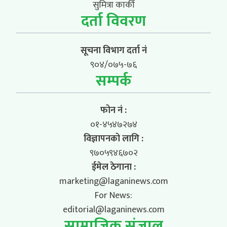
सुमित्रा कार्की
दर्ता विवरण
सूचना विभाग दर्ता नं
९०४/०७५-७६
सम्पर्क
फोन नं :
०१-४५४७२७४
विज्ञापनको लागि :
९७०५९४६७०२
ईमेल ठेगाना :
marketing@laganinews.com
For News:
editorial@laganinews.com
सामाजिक संजाल