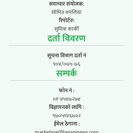
समाचार संयोजक:
सोभित थपलिया
रिपोर्टरः:
सुमित्रा कार्की
दर्ता विवरण
सूचना विभाग दर्ता नं
९०४/०७५-७६
सम्पर्क
फोन नं :
०१-४५४७२७४
विज्ञापनको लागि :
९७०५९४६७०२
ईमेल ठेगाना :
marketing@laganinews.com