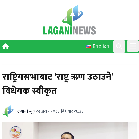
Skip to content
English
Ope
Search
राष्ट्रियसभाबाट ‘राष्ट्र ऋण उठाउने’
विधेयक स्वीकृत
लगानी न्यूज
२५ असार २०८३, बिहीबार १६:३३