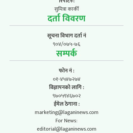
रिपोर्टरः:
सुमित्रा कार्की
दर्ता विवरण
सूचना विभाग दर्ता नं
९०४/०७५-७६
सम्पर्क
फोन नं :
०१-४५४७२७४
विज्ञापनको लागि :
९७०५९४६७०२
ईमेल ठेगाना :
marketing@laganinews.com
For News:
editorial@laganinews.com