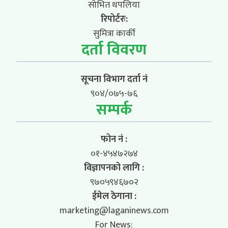
सोभित थपलिया
रिपोर्टरः:
सुमित्रा कार्की
दर्ता विवरण
सूचना विभाग दर्ता नं
९०४/०७५-७६
सम्पर्क
फोन नं :
०१-४५४७२७४
विज्ञापनको लागि :
९७०५९४६७०२
ईमेल ठेगाना :
marketing@laganinews.com
For News: