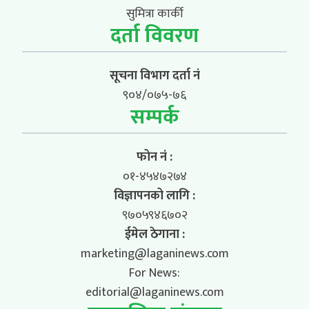
सुमित्रा कार्की
दर्ता विवरण
सूचना विभाग दर्ता नं
९०४/०७५-७६
सम्पर्क
फोन नं :
०१-४५४७२७४
विज्ञापनको लागि :
९७०५९४६७०२
ईमेल ठेगाना :
marketing@laganinews.com
For News:
editorial@laganinews.com