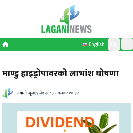
Skip to content
English
Ope
Search
माण्डु हाइड्रोपावरको लाभांश घोषणा
लगानी न्यूज
१९ जेष्ठ २०८३, मंगलवार १०:३४