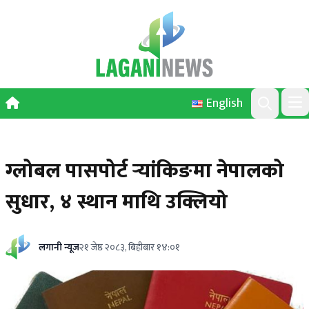
Skip to content
English
Ope
Search
ग्लोबल पासपोर्ट र्‍यांकिङमा नेपालको
सुधार, ४ स्थान माथि उक्लियो
लगानी न्यूज
२१ जेष्ठ २०८३, बिहीबार १४:०१