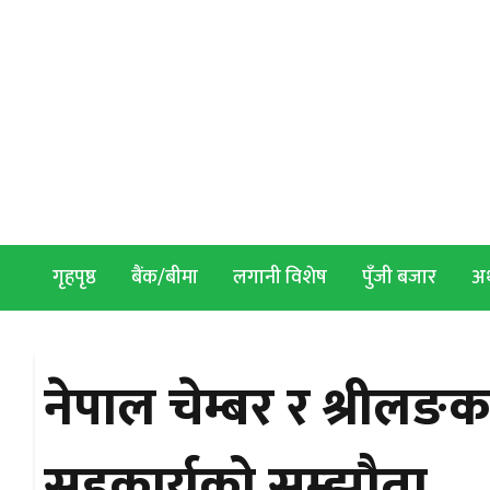
Skip to content
गृहपृष्ठ
बैंक/बीमा
लगानी विशेष
पुँजी बजार
अर्
नेपाल चेम्बर र श्रीलङक
सहकार्यको सम्झौता