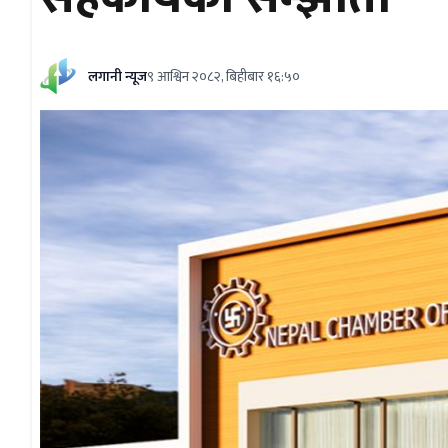
लगानी न्यूज
९ आश्विन २०८२, बिहीबार १६:५०